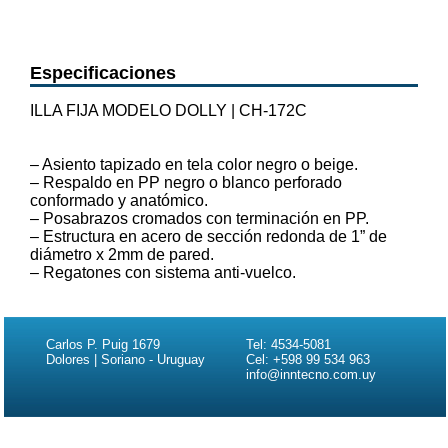
Especificaciones
ILLA FIJA MODELO DOLLY | CH-172C
– Asiento tapizado en tela color negro o beige.
– Respaldo en PP negro o blanco perforado
conformado y anatómico.
– Posabrazos cromados con terminación en PP.
– Estructura en acero de sección redonda de 1” de
diámetro x 2mm de pared.
– Regatones con sistema anti-vuelco.
Carlos P. Puig 1679
Tel: 4534-5081
Dolores | Soriano - Uruguay
Cel: +598 99 534 963
info@inntecno.com.uy