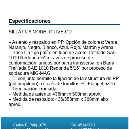
Especificaciones
SILLA FIJA MODELO LIVE-CR
– Asiento y respaldo en PP. Opción de colores: Verde,
Naranjo, Negro, Blanco, Azul, Rojo, Marrón y Arena.
– Base fija tipo patín, en tubo de acero Trefilado SAE
1010 Redonda ½” a través de proceso de
conformación, unidos por barra transversal en Barra
Trefilada SAE 1010 Redonda 5/16” por proceso de
soldadura MIG-MAG.
– El conjunto permite la fijación de la estructura de PP
(polipropileno) a través de tornillos FC Flang 4,5×16.
– Terminación cromada.
– Medida de asiento: 436mm x 500mm aprox.
– Medida de respaldo: 436/353mm x 368mm alto
aprox.
Carlos P. Puig 1679
Tel: 4534-5081