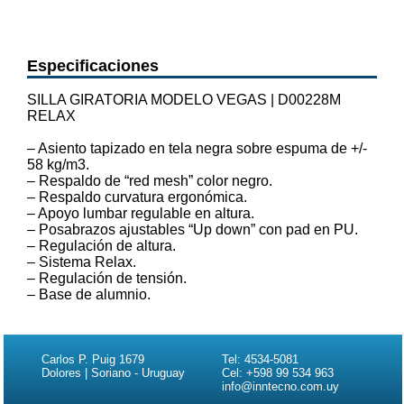
Especificaciones
SILLA GIRATORIA MODELO VEGAS | D00228M
RELAX
– Asiento tapizado en tela negra sobre espuma de +/-
58 kg/m3.
– Respaldo de “red mesh” color negro.
– Respaldo curvatura ergonómica.
– Apoyo lumbar regulable en altura.
– Posabrazos ajustables “Up down” con pad en PU.
– Regulación de altura.
– Sistema Relax.
– Regulación de tensión.
– Base de alumnio.
Carlos P. Puig 1679
Tel: 4534-5081
Dolores | Soriano - Uruguay
Cel: +598 99 534 963
info@inntecno.com.uy