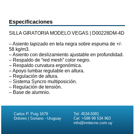
Especificaciones
SILLA GIRATORIA MODELO VEGAS | D00228DM-4D
– Asiento tapizado en tela negra sobre espuma de +/-
58 kg/m3.
– Asiento con deslizamiento ajustable en profundidad.
– Respaldo de “red mesh” color negro.
– Respaldo curvatura ergonómica.
– Apoyo lumbar regulable en altura.
– Regulación de altura.
– Sistema Syncro multiposición.
– Regulación de tensión.
– Base de alumnio.
Carlos P. Puig 1679
Tel: 4534-5081
Dolores | Soriano - Uruguay
Cel: +598 99 534 963
info@inntecno.com.uy