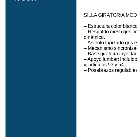
SILLA GIRATORIA MO
– Estructura color blanco
– Respaldo mesh gris per
dinámico.
– Asiento tapizado gris
– Mecanismo sincronizad
– Base giratoria inyect
– Apoyo lumbar: incluído
v, artículos 53 y 54.
– Posabrazos regulables