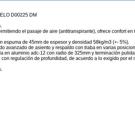
DELO D00225 DM
.
mitiendo el pasaje de aire (antitranspirante), ofrece confort e
 en espuma de 45mm de espesor y densidad 58kg/m3 (+- 5%).
o avanzado de asiento y respaldo con traba en varias posicione
ada en aluminio adc-12 con radio de 325mm y terminación pulid
 con regulación de profundidad, de acuerdo a lo exigido por el m
.