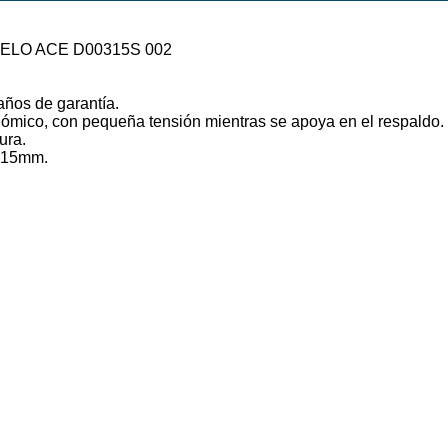
ELO ACE D00315S 002
años de garantía.
ómico, con pequeña tensión mientras se apoya en el respaldo.
ura.
 315mm.
.