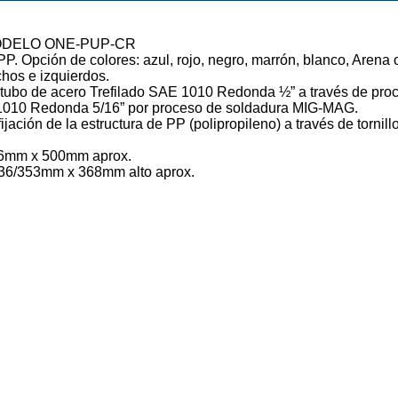
ODELO ONE-PUP-CR
PP. Opción de colores: azul, rojo, negro, marrón, blanco, Arena 
hos e izquierdos.
en tubo de acero Trefilado SAE 1010 Redonda ½” a través de pro
 1010 Redonda 5/16” por proceso de soldadura MIG-MAG.
fijación de la estructura de PP (polipropileno) a través de torni
36mm x 500mm aprox.
436/353mm x 368mm alto aprox.