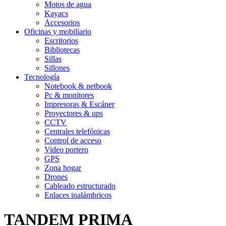
Motos de agua
Kayacs
Accesorios
Oficinas y mobiliario
Escritorios
Bibliotecas
Sillas
Sillones
Tecnología
Notebook & netbook
Pc & monitores
Impresoras & Escáner
Proyectores & ups
CCTV
Centrales telefónicas
Control de acceso
Video portero
GPS
Zona hogar
Drones
Cableado estructurado
Enlaces inalámbricos
TANDEM PRIMA