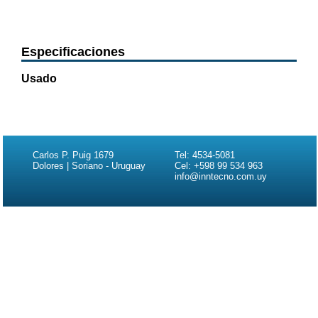
Especificaciones
Usado
Carlos P. Puig 1679
Tel: 4534-5081
Dolores | Soriano - Uruguay
Cel: +598 99 534 963
info@inntecno.com.uy